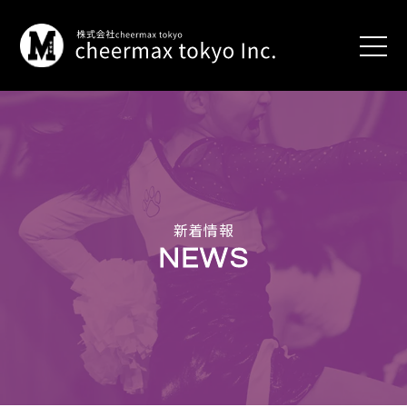
HOME
WORKS
international
program
新着情報
career
program
NEWS
for
cheerleaders
and
dancers
event
production
education
NEWS
ABOUT
US