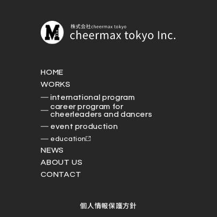
HOME
WORKS
international program
career program for
cheerleaders and dancers
event production
education
NEWS
ABOUT US
CONTACT
個人情報保護方針