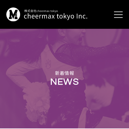
HOME
WORKS
international
program
新着情報
career
program
NEWS
for
cheerleaders
and
dancers
event
production
education
NEWS
ABOUT
US